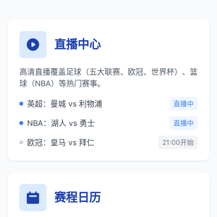
直播中心
高清直播覆盖足球（五大联赛、欧冠、世界杯）、篮
球（NBA）等热门赛事。
英超：曼城 vs 利物浦
直播中
NBA：湖人 vs 勇士
直播中
欧冠：皇马 vs 拜仁
21:00开始
赛程日历