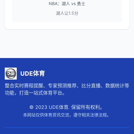
NBA：湖人 vs 勇士
湖人让1.5分
UDE体育
整合实时赛程提醒、专家预测推荐、比分直播、数据统计等
功能，打造一站式体育平台。
© 2023 UDE体育. 保留所有权利。
本网站仅供体育资讯交流，遵守相关法律法规。